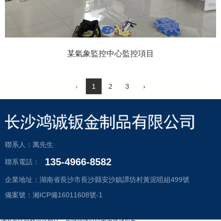
某氣象監控中心監控項目
‹
1
2
3
›
聯系人：萬先生
135-4966-8582
聯系電話：
企業地址：湖南省長沙市長沙縣安沙鎮譚坊村黃泥咀組499號
備案號：湘ICP備16011608號-1