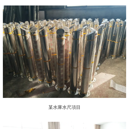
某水庫水尺項目